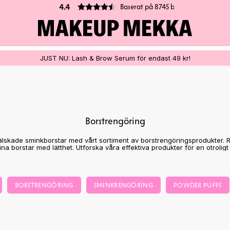
Baserat på 8745 betyg
4.4
JUST NU: Lash & Brow Serum för endast 49 kr!
Borstrengöring
lskade sminkborstar med vårt sortiment av borstrengöringsprodukter. 
na borstar med lätthet. Utforska våra effektiva produkter för en otrolig
BORSTRENGÖRING
SMINKRENGÖRING
POWDER PUFFS