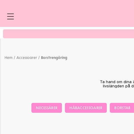
cken
/
/
Hem
Accessoarer
Borstrengöring
Ta hand om dina ä
livslängden på di
NECESSÄRER
HÅRACCESSOARER
BORSTAR