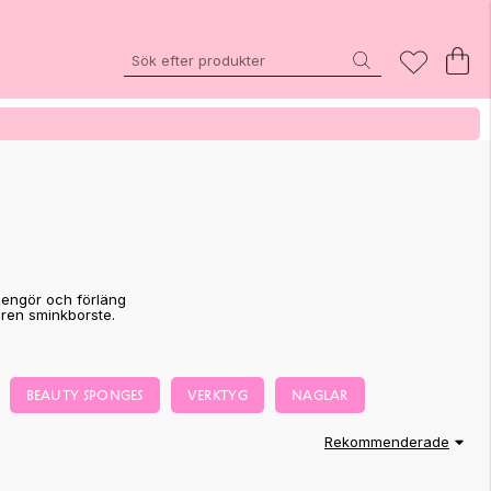
Rengör och förläng
t ren sminkborste.
BEAUTY SPONGES
VERKTYG
NAGLAR
Rekommenderade