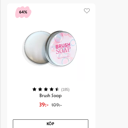
64%
Betyg:
4.4 utav 5 stjärnor
(185)
Brush Soap
39:-
109:-
KÖP