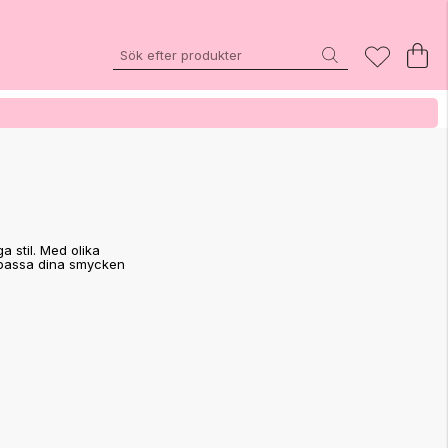
4
a stil. Med olika
anpassa dina smycken