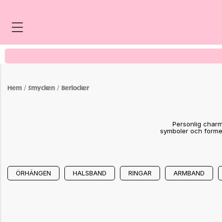
cken
/
/
Hem
Smycken
Berlocker
Personlig charm!
symboler och former
ÖRHÄNGEN
HALSBAND
RINGAR
ARMBAND