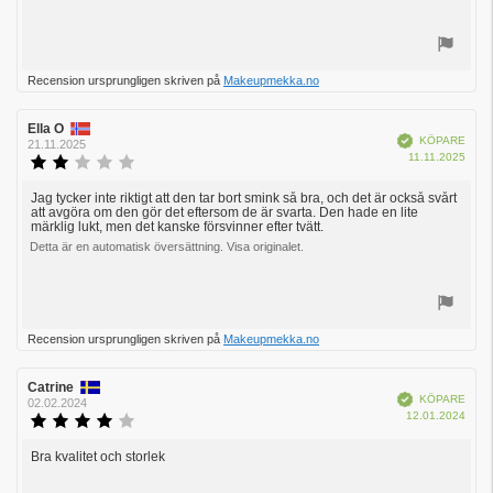
Rösta
Recension ursprungligen skriven på
Makeupmekka.no
upp
Recensionsförfattare:
Ella O
Recensionsdatum:
Bekräftad
KÖPARE
21.11.2025
Köpd
11.11.2025
Recensionsbetyg:
2.0
utav
Jag tycker inte riktigt att den tar bort smink så bra, och det är också svårt
Recensionstext:
att avgöra om den gör det eftersom de är svarta. Den hade en lite
5
märklig lukt, men det kanske försvinner efter tvätt.
stjärnor
Detta är en automatisk översättning. Visa originalet.
Rösta
Recension ursprungligen skriven på
Makeupmekka.no
upp
Recensionsförfattare:
Catrine
Recensionsdatum:
Bekräftad
KÖPARE
02.02.2024
Köpd
12.01.2024
Recensionsbetyg:
4.0
utav
Bra kvalitet och storlek
Recensionstext:
5
stjärnor