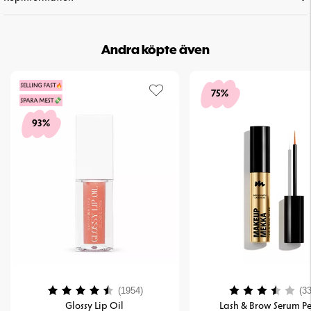
Andra köpte även
75%
93%
Betyg:
4.2 utav 5 stjärnor
Betyg:
(1954)
(33
Glossy Lip Oil
Lash & Brow Serum Pe