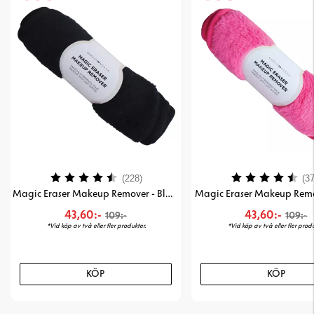
Betyg:
4.4 utav 5 stjärnor
Betyg:
(228)
(37
Magic Eraser Makeup Remover - Black
Magic Eraser Makeup Remo
43,60:-
43,60:-
109:-
109:-
*Vid köp av två eller fler produkter.
*Vid köp av två eller fler produ
KÖP
KÖP