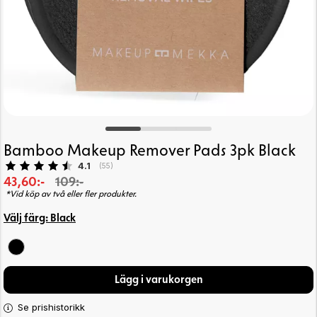
Bamboo Makeup Remover Pads 3pk Black
Snittbetyg:
4.1
(
röster:
55
)
43,60:-
109:-
*Vid köp av två eller fler produkter.
Välj färg:
Black
Lägg i varukorgen
Se prishistorikk