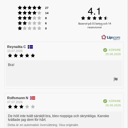
4.1
Betyg: 5 utav 5 stjärnor
röster
27
Betyg: 4 utav 5 stjärnor
röster
14
Betyg: 3 utav 5 stjärnor
Betyg:
röster
8
Betyg: 2 utav 5 stjärnor
4.1
röster
Baserat på 55 betyg och 14
6
Betyg: 1 utav 5 stjärnor
recensioner
utav
röster
0
5
stjärnor
Recensionsförfattare:
Reynalita C
Recensionsdatum:
Bekräftad
KÖPARE
10.07.2026
Köpd
25.06.2026
Recensionsbetyg:
5.0
utav
Bra!
Recensionstext:
5
stjärnor
Rösta
upp
Recensionsförfattare:
Rolfsmann N
Recensionsdatum:
Bekräftad
KÖPARE
07.07.2026
Köpd
26.06.2026
Recensionsbetyg:
3.0
utav
De höll inte tvätt särskilt bra, blev noppiga och skrynkliga. Kanske
Recensionstext:
tvättade jag dem för hårt.
5
stjärnor
Detta är en automatisk översättning. Visa originalet.