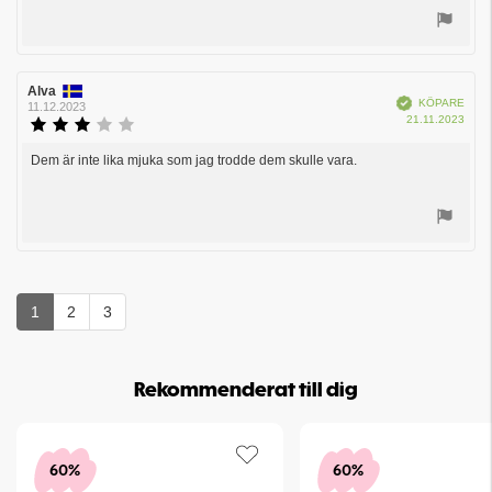
Rösta
upp
Recensionsförfattare:
Alva
Recensionsdatum:
Bekräftad
KÖPARE
11.12.2023
Köpd
21.11.2023
Recensionsbetyg:
3.0
utav
Dem är inte lika mjuka som jag trodde dem skulle vara.
Recensionstext:
5
stjärnor
Rösta
upp
1
2
3
Rekommenderat till dig
60%
60%