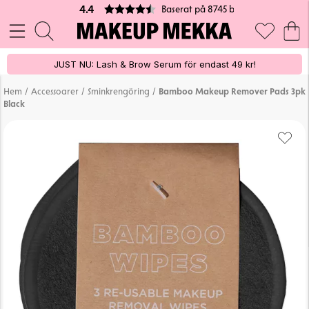
Baserat på 8745 betyg
4.4
JUST NU: Lash & Brow Serum för endast 49 kr!
/
/
/
Hem
Accessoarer
Sminkrengöring
Bamboo Makeup Remover Pads 3pk
Black