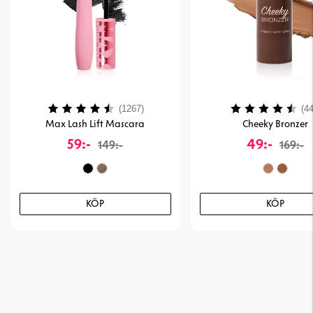
Betyg:
4.1 utav 5 stjärnor
Betyg:
(1267)
(44
Max Lash Lift Mascara
Cheeky Bronzer
59:-
49:-
149:-
169:-
KÖP
KÖP