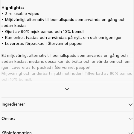
Highlights:
• 3 re-usable wipes
• Miljövänligt alternativ till bomullspads som används en gång och
sedan kastas
• Gjort av 90% mjuk bambu och 10% bomull
• Kan enkelt tvättas och användas på nytt, om och om igen igen
• Levereras förpackad i återvunnet papper
Ett miljövänligt alternativ till bomullspads som används en gång och
sedan kastas, medans dessa kan du tvätta och använda om och om
igen. Levereras förpackad i återvunnet papper!
Miljövänligt och underbart mjukt mot huden! Tillverkad av 90% bambu
och 10% bomull.
Tvättinstruktioner:
Handtvätt eller maskintvätt på max 30 grader. Torkas platt. Blek inte
och använd ej stykjärn.
Ingredienser
Art. nr:
19-81
Om oss
Köpinformation