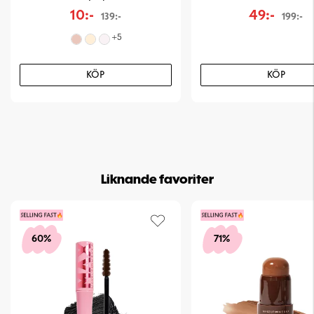
10:-
49:-
139:-
199:-
+
5
KÖP
KÖP
Liknande favoriter
60%
71%