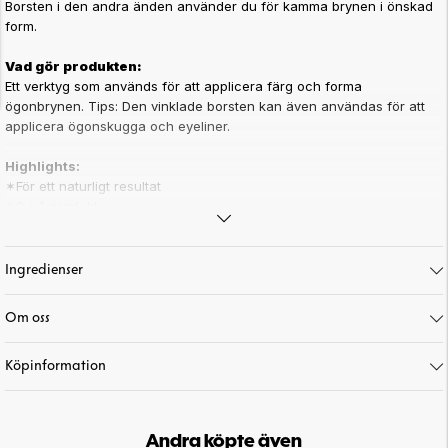
Borsten i den andra änden använder du för kamma brynen i önskad
form.
Vad gör produkten:
Ett verktyg som används för att applicera färg och forma
ögonbrynen. Tips: Den vinklade borsten kan även användas för att
applicera ögonskugga och eyeliner.
Highlights:
✶För ett naturligt resultat
✶2-i-1-produkt
Annat viktigt att veta:
Vi rekommenderar att du rengör borsten regelbundet.
Ingredienser
Vi har en mängd olika rengöringsprodukter som gör rengöringen
lekande lätt.
Om oss
Till exempel:
Köpinformation
Smart Cleansing Brush Egg
Pro Mild Cosmetic Brush Shampoo
Pro Cosmetic Brush Soap.
Andra köpte även
När du har tvättat borsten rekommenderar vi att borsten torkar platt