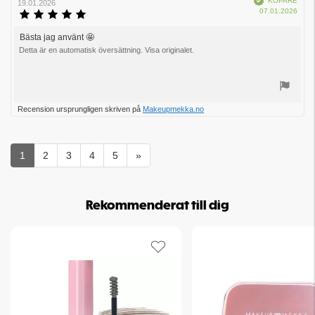
KÖPARE
19.01.2026
Köpd
07.01.2026
Recensionsbetyg:
5.0
utav
Bästa jag använt 🤩
Recensionstext:
5
Detta är en automatisk översättning. Visa originalet.
stjärnor
Rösta
Recension ursprungligen skriven på
Makeupmekka.no
upp
1
2
3
4
5
»
Rekommenderat till dig