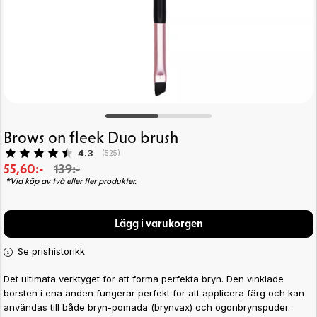
Brows on fleek Duo brush
Snittbetyg:
4.3
(
röster:
525
)
55,60:-
139:-
*Vid köp av två eller fler produkter.
Lägg i varukorgen
Se prishistorikk
Det ultimata verktyget för att forma perfekta bryn. Den vinklade
borsten i ena änden fungerar perfekt för att applicera färg och kan
användas till både bryn-pomada (brynvax) och ögonbrynspuder.