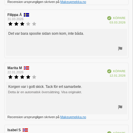
Recension ursprungligen skriven på
Makeupmekka.no
upp
Recensionsförfattare:
Filippa Å
Recensionsdatum:
Bekräftad
KÖPARE
31.03.2026
Köpd
03.03.2026
Recensionsbetyg:
3.0
utav
Det var bara spoolie sidan som kom, inte båda.
Recensionstext:
5
stjärnor
Rösta
upp
Recensionsförfattare:
Marita M
Recensionsdatum:
Bekräftad
KÖPARE
22.01.2026
Köpd
12.01.2026
Recensionsbetyg:
4.0
utav
Korgen var i gott skick. Tack för ert samarbete.
Recensionstext:
5
Detta är en automatisk översättning. Visa originalet.
stjärnor
Rösta
Recension ursprungligen skriven på
Makeupmekka.no
upp
Recensionsförfattare:
Isabel S
Recensionsdatum:
Bekräftad