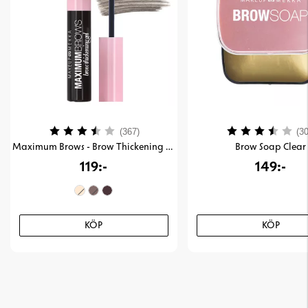
Betyg:
3.9 utav 5 stjärnor
Betyg:
(367)
(30
Maximum Brows - Brow Thickening Gel
Brow Soap Clear
119:-
149:-
KÖP
KÖP