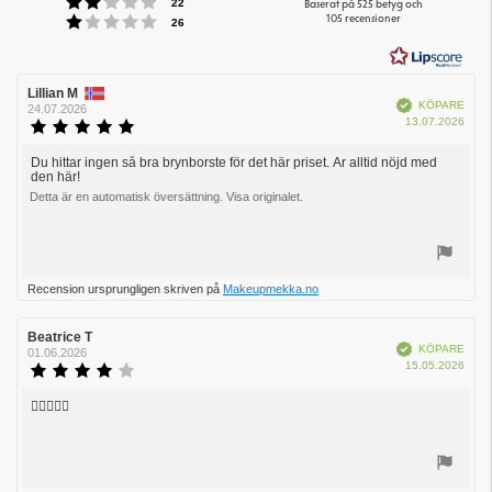
Betyg: 2 utav 5 stjärnor
4.3
röster
Baserat på 525 betyg och
22
Betyg: 1 utav 5 stjärnor
105 recensioner
utav
röster
26
5
stjärnor
Recensionsförfattare:
Lillian M
Recensionsdatum:
Bekräftad
KÖPARE
24.07.2026
Köpd
13.07.2026
Recensionsbetyg:
5.0
utav
Du hittar ingen så bra brynborste för det här priset. Är alltid nöjd med
Recensionstext:
den här!
5
stjärnor
Detta är en automatisk översättning. Visa originalet.
Rösta
Recension ursprungligen skriven på
Makeupmekka.no
upp
Recensionsförfattare:
Beatrice T
Recensionsdatum:
Bekräftad
KÖPARE
01.06.2026
Köpd
15.05.2026
Recensionsbetyg:
4.0
utav
👌🏾👌🏾🤗
Recensionstext:
5
stjärnor
Rösta