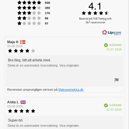
4.1
Betyg: 5 utav 5 stjärnor
röster
838
Betyg: 4 utav 5 stjärnor
röster
390
Betyg: 3 utav 5 stjärnor
Betyg:
röster
176
Betyg: 2 utav 5 stjärnor
4.1
röster
Baserat på 1587 betyg och
86
Betyg: 1 utav 5 stjärnor
367 recensioner
utav
röster
97
5
stjärnor
Recensionsförfattare:
Maja H
Recensionsdatum:
Bekräftad
KÖPARE
05.08.2026
Köpd
21.07.2026
Recensionsbetyg:
4.0
utav
Bra färg, lätt att arbeta med.
Recensionstext:
5
Detta är en automatisk översättning. Visa originalet.
stjärnor
Rösta
Recension ursprungligen skriven på
Makeupmekka.dk
upp
Recensionsförfattare:
Anita L
Recensionsdatum:
Bekräftad
KÖPARE
03.08.2026
Köpd
11.07.2026
Recensionsbetyg:
5.0
utav
Super-bh
Recensionstext:
5
Detta är en automatisk översättning. Visa originalet.