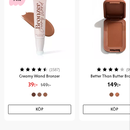
Betyg:
4.1 utav 5 stjärnor
Betyg:
(1587)
(9
Creamy Wand Bronzer
Better Than Butter Br
39:-
149:-
149:-
KÖP
KÖP