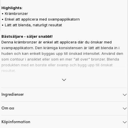
Highlights
:
• Krämbronzer
• Enkel att applicera med svampapplikatorn
• Lätt att blenda, naturligt resultat
Bästsäljare - säljer snabbt!
Denna krämbronzer är enkel att applicera där du önskar med
svampapplikatorn. Den krämiga konsistensen är lätt att blenda in i
huden och kan enkelt byggas upp till önskad intensitet. Använd den
som contour i ansiktet eller som en mer "all over" bronzer. Blenda
produkten med en borste eller svamp och bygg upp till önskat
resultat.
OBS!
Vi har upptäckt ett produktionsfel på några av produkterna, där
färgnamnen är felmärkta. Det kan därför stå ett felaktigt namn på
Ingredienser
komponenten – till exempel kan Coffee Bean vara märkt som Cool
Bronze och vice versa. Innehållet kommer dock att stämma överens
Om oss
med färgnamnet på hemsidan. Har du några frågor, kontakta
kundtjänst. Vi beklagar förvirringen!
Köpinformation
Dra locket rakt upp - vrid änden med svampen mot pilens riktning -