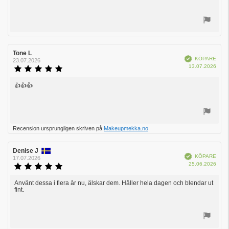
stjärnor
Rösta
upp
Recensionsförfattare:
Tone L
Recensionsdatum:
Bekräftad
KÖPARE
23.07.2026
Köpd
13.07.2026
Recensionsbetyg:
5.0
utav
👍👍👍
Recensionstext:
5
stjärnor
Rösta
Recension ursprungligen skriven på
Makeupmekka.no
upp
Recensionsförfattare:
Denise J
Recensionsdatum:
Bekräftad
KÖPARE
17.07.2026
Köpd
25.06.2026
Recensionsbetyg:
5.0
utav
Använt dessa i flera år nu, älskar dem. Håller hela dagen och blendar ut
Recensionstext:
fint.
5
stjärnor
Rösta