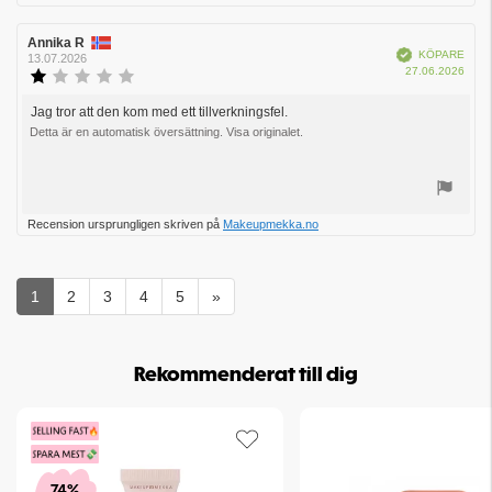
upp
Recensionsförfattare:
Annika R
Recensionsdatum:
Bekräftad
KÖPARE
13.07.2026
Köpd
27.06.2026
Recensionsbetyg:
1.0
utav
Jag tror att den kom med ett tillverkningsfel.
Recensionstext:
5
Detta är en automatisk översättning. Visa originalet.
stjärnor
Rösta
Recension ursprungligen skriven på
Makeupmekka.no
upp
1
2
3
4
5
»
Rekommenderat till dig
74%