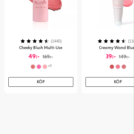
Betyg:
4.2 utav 5 stjärnor
Betyg:
(1440)
(11
Cheeky Blush Multi-Use
Creamy Wand Blu
49:-
39:-
169:-
149:-
+
1
KÖP
KÖP