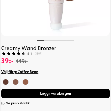
Creamy Wand Bronzer
Snittbetyg:
4.1
(
röster:
1587
)
39:-
149:-
Välj färg:
Coffee Bean
Lägg i varukorgen
Se prishistorikk