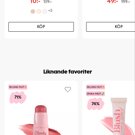
10:-
49:-
139:-
199:-
+
5
KÖP
KÖP
Liknande favoriter
71%
74%