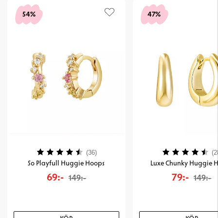
54%
47%
Betyg:
4.2 utav 5 stjärnor
Betyg:
(36)
(2
So Playfull Huggie Hoops
Luxe Chunky Huggie 
69:-
79:-
149:-
149:-