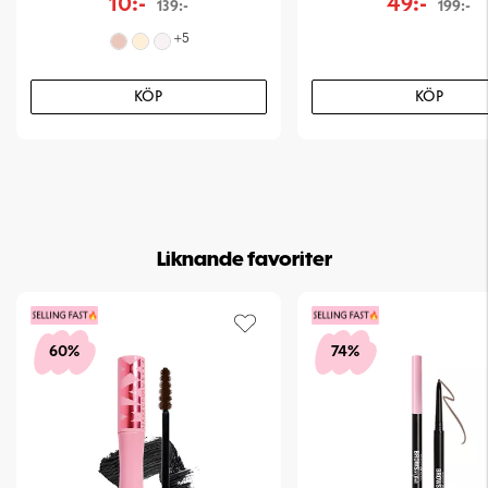
10:-
49:-
139:-
199:-
+
5
KÖP
KÖP
Liknande favoriter
60%
74%