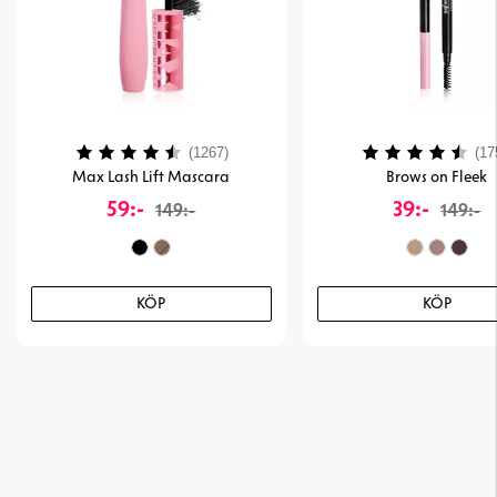
Betyg:
4.1 utav 5 stjärnor
Betyg:
(1267)
(17
Max Lash Lift Mascara
Brows on Fleek
59:-
39:-
149:-
149:-
KÖP
KÖP