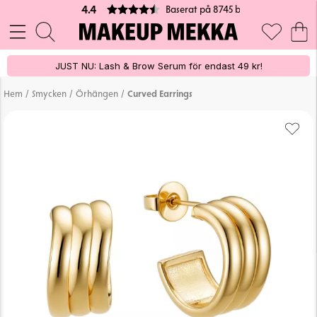
Baserat på 8745 betyg
4.4
JUST NU: Lash & Brow Serum för endast 49 kr!
/
/
/
Hem
Smycken
Örhängen
Curved Earrings