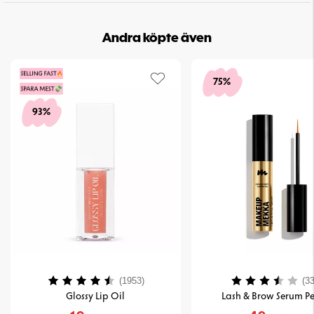
Andra köpte även
75%
93%
Betyg:
4.2 utav 5 stjärnor
Betyg:
(1953)
(33
Glossy Lip Oil
Lash & Brow Serum Pe