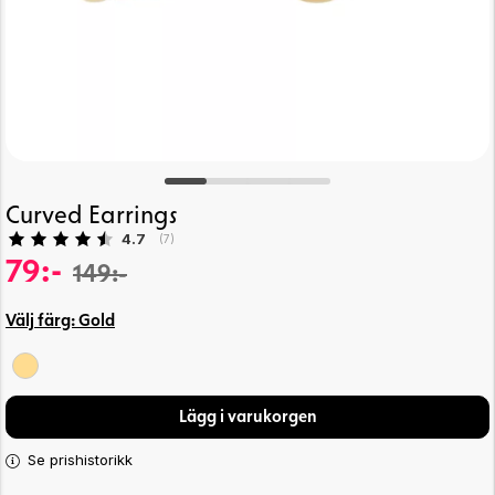
Curved Earrings
Snittbetyg:
4.7
(
röster:
7
)
79:-
149:-
Välj färg:
Gold
Lägg i varukorgen
Se prishistorikk