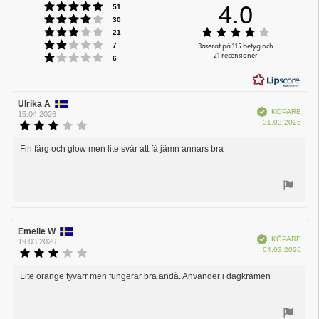
4.0
Betyg: 5 utav 5 stjärnor
röster
51
Betyg: 4 utav 5 stjärnor
röster
30
Betyg: 3 utav 5 stjärnor
Betyg:
röster
21
Betyg: 2 utav 5 stjärnor
4.0
röster
Baserat på 115 betyg och
7
Betyg: 1 utav 5 stjärnor
21 recensioner
utav
röster
6
5
stjärnor
Recensionsförfattare:
Ulrika A
Recensionsdatum:
Bekräftad
KÖPARE
15.04.2026
Köpd
31.03.2026
Recensionsbetyg:
3.0
utav
Fin färg och glow men lite svår att få jämn annars bra
Recensionstext:
5
stjärnor
Rösta
upp
Recensionsförfattare:
Emelie W
Recensionsdatum:
Bekräftad
KÖPARE
19.03.2026
Köpd
04.03.2026
Recensionsbetyg:
3.0
utav
Lite orange tyvärr men fungerar bra ändå. Använder i dagkrämen
Recensionstext:
5
stjärnor