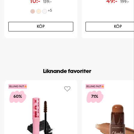
10:-
49:-
139:-
199:-
+
5
KÖP
KÖP
Liknande favoriter
60%
71%