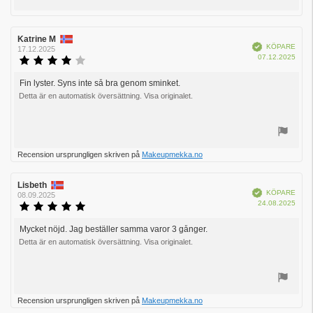
Rösta
upp
Recensionsförfattare:
Katrine M
Recensionsdatum:
Bekräftad
KÖPARE
17.12.2025
Köpd
07.12.2025
Recensionsbetyg:
4.0
utav
Fin lyster. Syns inte så bra genom sminket.
Recensionstext:
5
Detta är en automatisk översättning. Visa originalet.
stjärnor
Rösta
Recension ursprungligen skriven på
Makeupmekka.no
upp
Recensionsförfattare:
Lisbeth
Recensionsdatum:
Bekräftad
KÖPARE
08.09.2025
Köpd
24.08.2025
Recensionsbetyg:
5.0
utav
Mycket nöjd. Jag beställer samma varor 3 gånger.
Recensionstext:
5
Detta är en automatisk översättning. Visa originalet.
stjärnor
Rösta
Recension ursprungligen skriven på
Makeupmekka.no
upp