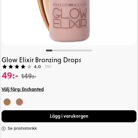
Glow Elixir Bronzing Drops
Snittbetyg:
4.0
(
röster:
115
)
49:-
149:-
Välj färg:
Enchanted
Lägg i varukorgen
Se prishistorikk