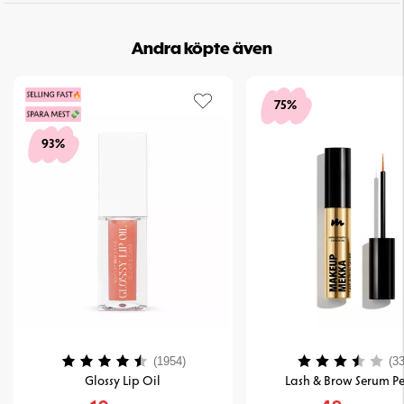
Andra köpte även
75%
93%
Betyg:
4.2 utav 5 stjärnor
Betyg:
(1954)
(33
Glossy Lip Oil
Lash & Brow Serum Pe