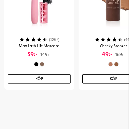
Betyg:
4.1 utav 5 stjärnor
Betyg:
(1267)
(44
Max Lash Lift Mascara
Cheeky Bronzer
59:-
49:-
149:-
169:-
KÖP
KÖP