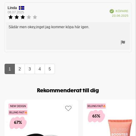
Recensionsförfattare:
Linda
Recensionsdatum:
Bekräftad
KÖPARE
08.07.2025
Köpd
23.06.2025
Recensionsbetyg:
3.0
utav
Sådär men okey,inget jag kommer köpa här igen.
Recensionstext:
5
stjärnor
Rösta
upp
1
2
3
4
5
Rekommenderat till dig
65%
67%