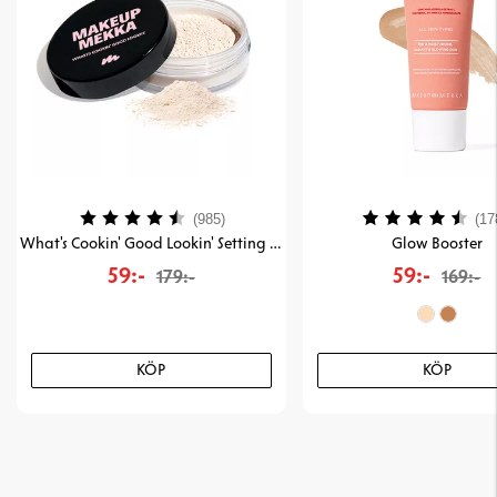
Betyg:
4.4 utav 5 stjärnor
Betyg:
(985)
(17
What's Cookin' Good Lookin' Setting & Baking Powder
Glow Booster
59:-
59:-
179:-
169:-
KÖP
KÖP