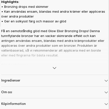
Highlights
:
•
Bronzing drops med skimmer
•
Kan användas ensam, blandas med andra krämer eller appliceras
över andra produkter
•
Ger en solkysst färg och massor av glöd
Få en oemotståndlig glöd med Glow Elixir Bronzing Drops! Denna
tunnflytande bronzer har en vacker skimrande effekt och kan
antingen användas ensam, blandas med andra krämprodukter eller
appliceras över andra produkter som en bronzer. Produkten är
vattenbaserad, så vi rekommenderar att applicera med en borste
eller med fingrarna för bästa resultat.
Färgbeskrivning
:
•
Everglow: Neutral brun färg med skimmer.
•
Enchanted: Varmbrun med skimmer.
Ingredienser
Tips: Använd tillsammans med
Glow Elixir Blush Drops
för en
fantastisk lyster!
Om oss
Art. nr:
16-25
Köpinformation