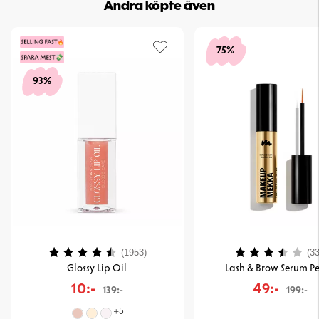
Andra köpte även
75%
93%
Betyg:
4.2 utav 5 stjärnor
Betyg:
(1953)
(33
Glossy Lip Oil
Lash & Brow Serum Pe
10:-
49:-
139:-
199:-
+
5