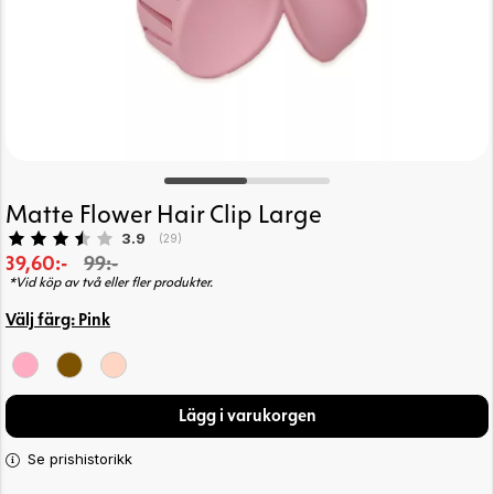
Matte Flower Hair Clip Large
Snittbetyg:
3.9
(
röster:
29
)
39,60:-
99:-
*Vid köp av två eller fler produkter.
Välj färg:
Pink
Lägg i varukorgen
Se prishistorikk