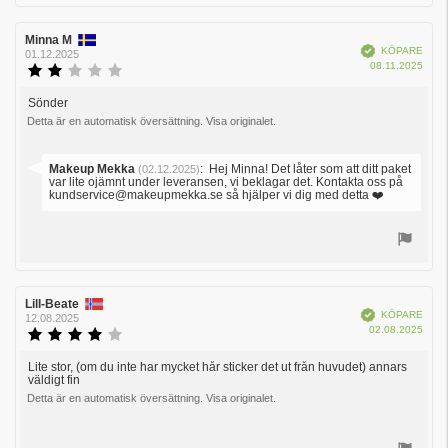
upp
Recensionsförfattare:
Minna M
Recensionsdatum:
Bekräftad
KÖPARE
01.12.2025
Köpd
08.11.2025
Recensionsbetyg:
2.0
utav
Sönder
Recensionstext:
5
Detta är en automatisk översättning. Visa originalet.
stjärnor
Svara
Makeup Mekka
:
Hej Minna! Det låter som att ditt paket
(02.12.2025)
från:
var lite ojämnt under leveransen, vi beklagar det. Kontakta oss på
kundservice@makeupmekka.se så hjälper vi dig med detta ❤️
Rösta
upp
Recensionsförfattare:
Lill-Beate
Recensionsdatum:
Bekräftad
KÖPARE
12.08.2025
Köpd
02.08.2025
Recensionsbetyg:
4.0
utav
Lite stor, (om du inte har mycket hår sticker det ut från huvudet) annars
Recensionstext:
väldigt fin
5
stjärnor
Detta är en automatisk översättning. Visa originalet.