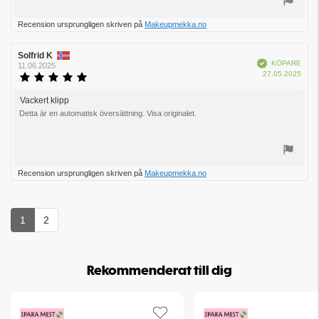
Rösta
Recension ursprungligen skriven på
Makeupmekka.no
upp
Recensionsförfattare:
Solfrid K
Recensionsdatum:
Bekräftad
KÖPARE
11.06.2025
Köpd
27.05.2025
Recensionsbetyg:
5.0
utav
Vackert klipp
Recensionstext:
5
Detta är en automatisk översättning. Visa originalet.
stjärnor
Rösta
Recension ursprungligen skriven på
Makeupmekka.no
upp
1
2
Rekommenderat till dig