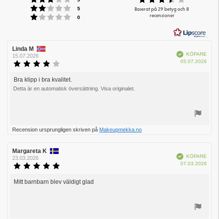
Betyg: 2 utav 5 stjärnor
3.9
röster
Baserat på 29 betyg och 8
5
Betyg: 1 utav 5 stjärnor
recensioner
utav
röster
0
5
stjärnor
Recensionsförfattare:
Linda M
Recensionsdatum:
Bekräftad
KÖPARE
15.07.2026
Köpd
05.07.2026
Recensionsbetyg:
4.0
utav
Bra klipp i bra kvalitet.
Recensionstext:
5
Detta är en automatisk översättning. Visa originalet.
stjärnor
Rösta
Recension ursprungligen skriven på
Makeupmekka.no
upp
Recensionsförfattare:
Margareta K
Recensionsdatum:
Bekräftad
KÖPARE
23.03.2026
Köpd
07.03.2026
Recensionsbetyg:
5.0
utav
Mitt barnbarn blev väldigt glad
Recensionstext:
5
stjärnor
Rösta