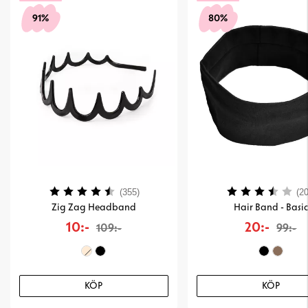
91%
80%
Betyg:
4.2 utav 5 stjärnor
Betyg:
(355)
(20
Zig Zag Headband
Hair Band - Basic
10:-
20:-
109:-
99:-
KÖP
KÖP