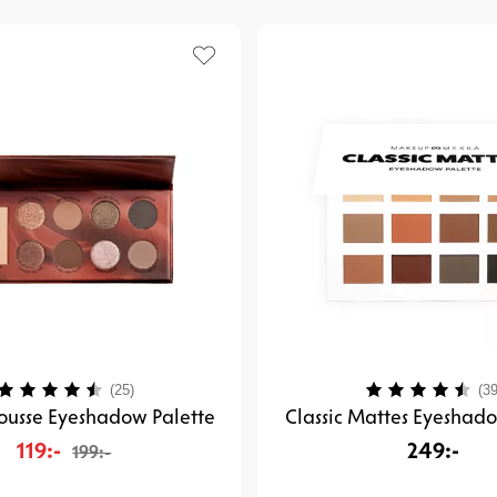
Betyg:
4.6 utav 5 stjärnor
Betyg:
(25)
(39
usse Eyeshadow Palette
Classic Mattes Eyeshad
119:-
249:-
199:-