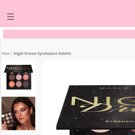
45 betyg
cken
/
Hem
Night Dream Eyeshadow Palette