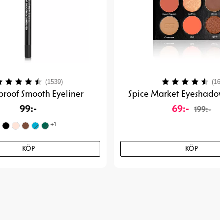
etyg:
4.1 utav 5 stjärnor
Betyg:
(1539)
(16
roof Smooth Eyeliner
Spice Market Eyeshado
99:-
69:-
199:-
+
1
KÖP
KÖP