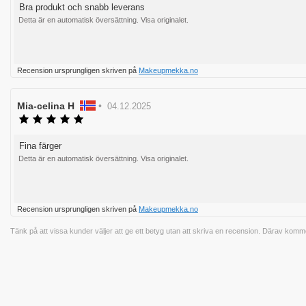
utav
Bra produkt och snabb leverans
Recensionstext:
5
Detta är en automatisk översättning. Visa originalet.
stjärnor
Rösta
Recension ursprungligen skriven på
Makeupmekka.no
upp
Recensionsförfattare:
Mia-celina H
•
Recensionsdatum:
04.12.2025
Recensionsbetyg:
5.0
utav
Fina färger
Recensionstext:
5
Detta är en automatisk översättning. Visa originalet.
stjärnor
Rösta
Recension ursprungligen skriven på
Makeupmekka.no
upp
Tänk på att vissa kunder väljer att ge ett betyg utan att skriva en recension. Därav kommer 