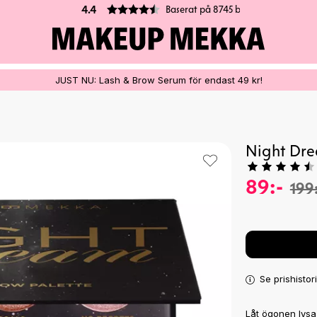
100% VEGANSK
JUST NU: Lash & Brow Serum för endast 49 kr!
Night Dre
89:-
199
Se prishistor
Låt ögonen lysa