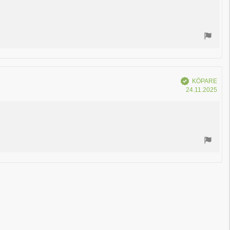
Bekräftad
KÖPARE
Köp
24.11.2025