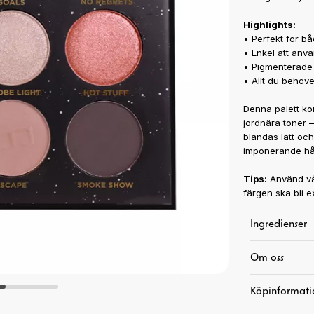
Highlights:
• Perfekt för b
• Enkel att anv
• Pigmenterade 
• Allt du behöv
Denna palett ko
jordnära toner –
blandas lätt oc
imponerande hål
Tips:
Använd v
färgen ska bli e
Art. nr:
33-8-67
Ingredienser
Om oss
Köpinformati