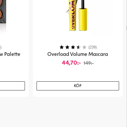
4.4 utav 5 stjärnor
Betyg:
3.9 utav 5 stjär
)
(239)
w Palette
Overload Volume Mascara
44,70:-
149:-
KÖP