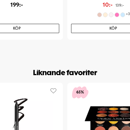
199:-
10:-
139:-
+
3
KÖP
KÖP
Liknande favoriter
65%