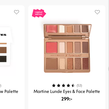
4.3 utav 5 stjärnor
Betyg:
4.3 utav 5 stjär
)
(53)
ow Palette
Martine Lunde Eyes & Face Palette
299:-