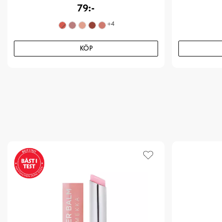
79:-
+
4
KÖP