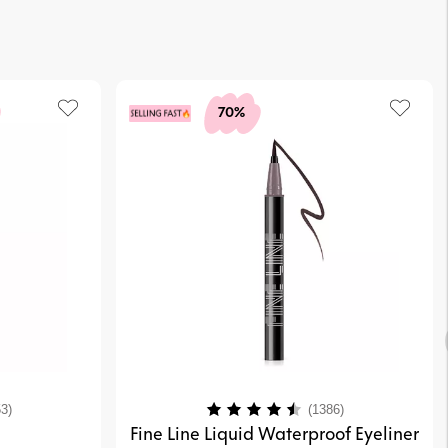
70%
4.2 utav 5 stjärnor
Betyg:
4.1 utav 5 stjä
3)
(1386)
Fine Line Liquid Waterproof Eyeliner