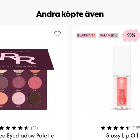
Andra köpte även
93%
Betyg:
4.1 utav 5 stjärnor
Betyg:
(22)
(195
ed Eyeshadow Palette
Glossy Lip Oil