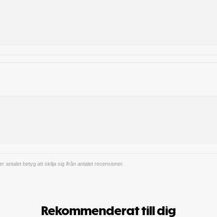
antalet betyg att skilja sig ifrån antalet recensioner.
Rekommenderat till dig