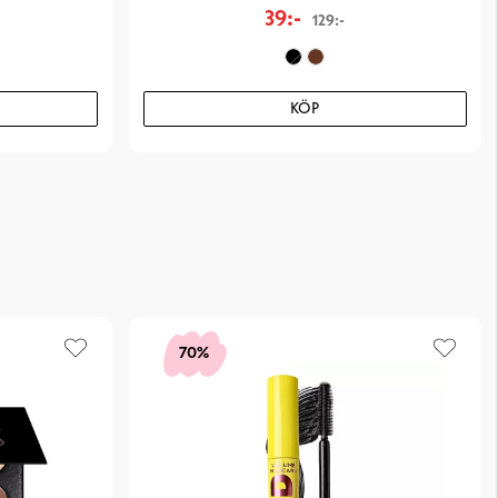
39:-
129:-
KÖP
70%