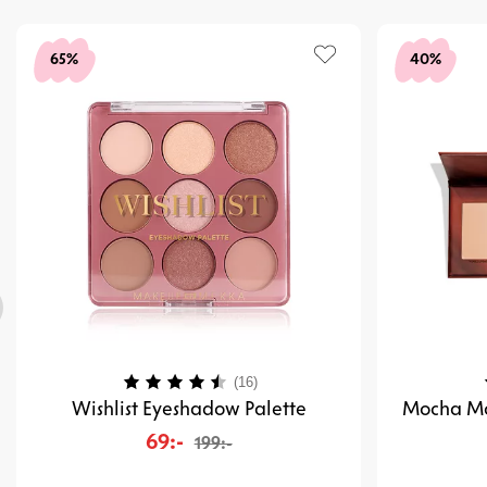
65%
40%
Betyg:
4.3 utav 5 stjärnor
(16)
Wishlist Eyeshadow Palette
Mocha Mo
69:-
199:-