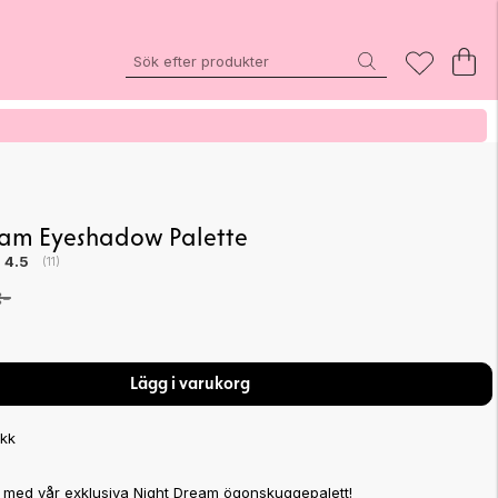
am Eyeshadow Palette
Snittbetyg:
4.5
(
röster:
11
)
:-
Lägg i varukorg
ikk
 med vår exklusiva Night Dream ögonskuggepalett!