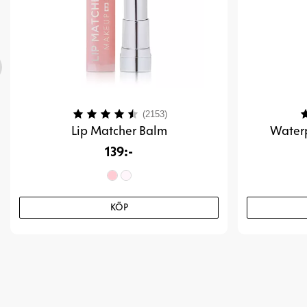
Betyg:
4.4 utav 5 stjärnor
B
(2153)
Lip Matcher Balm
Waterp
139:-
KÖP