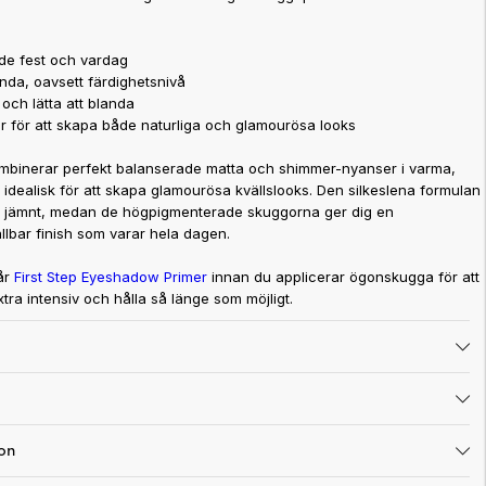
åde fest och vardag
ända, oavsett färdighetsnivå
och lätta att blanda
er för att skapa både naturliga och glamourösa looks
mbinerar perfekt balanserade matta och shimmer-nyanser i varma,
 idealisk för att skapa glamourösa kvällslooks. Den silkeslena formulan
h jämnt, medan de högpigmenterade skuggorna ger dig en
lbar finish som varar hela dagen.
år
First Step Eyeshadow Primer
innan du applicerar ögonskugga för att
xtra intensiv och hålla så länge som möjligt.
on