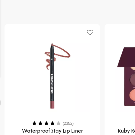
Betyg:
4.0 utav 5 stjärnor
(2352)
Waterproof Stay Lip Liner
Ruby R