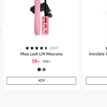
Betyg:
4.1 utav 5 stjärnor
B
(1267)
Max Lash Lift Mascara
Invisible
59:-
149:-
KÖP