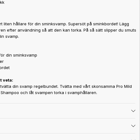
ikk
rt liten hållare för din sminksvamp. Supersöt på sminkbordet! Lägg
en efter användning så att den kan torka. På så sätt slipper du smuts
din svamp.
för din sminksvamp
er
ordet
t veta:
tt tvätta din svamp regelbundet. Tvätta med vårt skonsamma Pro Mild
 Shampoo och låt svampen torka i svamphållaren.