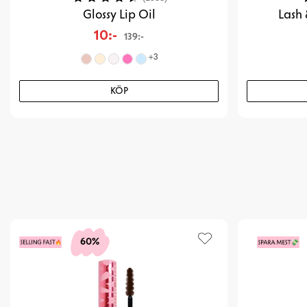
Glossy Lip Oil
Lash 
10:-
139:-
+
3
KÖP
60%