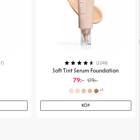
4.1 utav 5 stjärnor
Betyg:
4.3 utav 5 stjä
7)
(1249)
k
Soft Tint Serum Foundation
79:-
179:-
+
1
KÖP