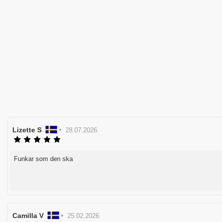
Recensionsförfattare:
Lizette S
•
Recensionsdatum:
28.07.2026
Recensionsbetyg:
5.0
utav
Funkar som den ska
Recensionstext:
5
stjärnor
Rösta
upp
Recensionsförfattare:
Camilla V
•
Recensionsdatum:
25.02.2026