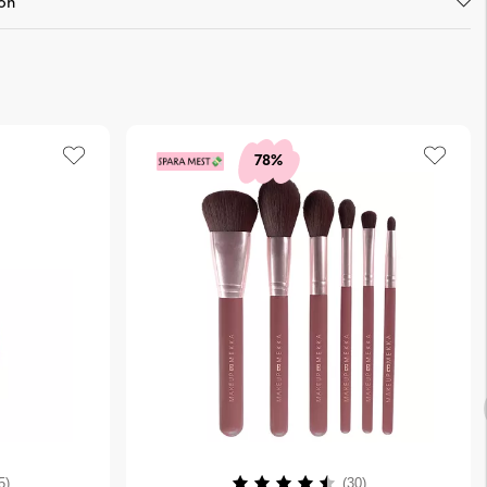
on
78%
4.2 utav 5 stjärnor
Betyg:
4.3 utav 5 stjär
5)
(30)