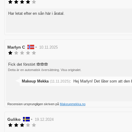
Recensionsbetyg:
4.0
utav
Har letat efter en sån här i åratal.
Recensionstext:
5
stjärnor
Rösta
upp
Recensionsförfattare:
Marlyn C
•
Recensionsdatum:
10.11.2025
Recensionsbetyg:
1.0
utav
Fick det förstört 🙈🙈🙈
Recensionstext:
5
Detta är en automatisk översättning. Visa originalet.
stjärnor
Svara
Makeup Mekka
:
Hej Marlyn! Det låter som att den
(11.11.2025)
från:
Rösta
Recension ursprungligen skriven på
Makeupmekka.no
upp
Recensionsförfattare:
Guliko
•
Recensionsdatum:
19.12.2024
Recensionsbetyg:
3.0