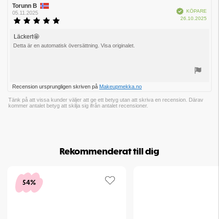
Recensionsförfattare:
Torunn B
Recensionsdatum:
Bekräftad
KÖPARE
05.11.2025
Köpd
26.10.2025
Recensionsbetyg:
5.0
utav
Läckert🤩
Recensionstext:
5
Detta är en automatisk översättning. Visa originalet.
stjärnor
Rösta
Recension ursprungligen skriven på
Makeupmekka.no
upp
Tänk på att vissa kunder väljer att ge ett betyg utan att skriva en recension. Därav
kommer antalet betyg att skilja sig ifrån antalet recensioner.
Rekommenderat till dig
54%