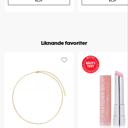
KÖP
KÖP
Liknande favoriter