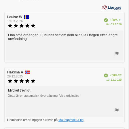
5
stjärnor
Recensionsförfattare:
Louise W
Recensionsdatum:
Bekräftad
KÖPARE
19.03.2026
Köpd
04.03.2026
Recensionsbetyg:
5.0
utav
Fina små örhängen. Ej hunnit sett om dom blir fula i färgen efter längre
Recensionstext:
användning
5
stjärnor
Rösta
upp
Recensionsförfattare:
Hakima A
Recensionsdatum:
Bekräftad
KÖPARE
29.12.2025
Köpd
13.12.2025
Recensionsbetyg:
5.0
utav
Mycket trevligt
Recensionstext:
5
Detta är en automatisk översättning. Visa originalet.
stjärnor
Rösta
Recension ursprungligen skriven på
Makeupmekka.no
upp