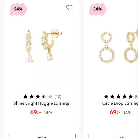
54%
54%
Betyg:
3.6 utav 5 stjärnor
Betyg:
(10)
(6
Shine Bright Huggie Earrings
Circle Drop Earrin
69:-
69:-
149:-
149:-