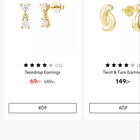
Betyg:
4.0 utav 5 stjärnor
Betyg:
(11)
(1
Teardrop Earrings
Twist & Turn Earrin
69:-
149:-
149:-
KÖP
KÖP