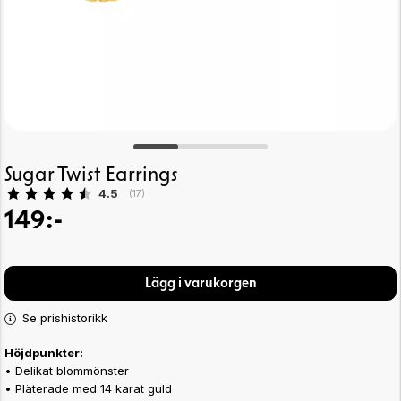
Sugar Twist Earrings
Snittbetyg:
4.5
(
röster:
17
)
149:-
Lägg i varukorgen
Se prishistorikk
Höjdpunkter:
• Delikat blommönster
• Pläterade med 14 karat guld