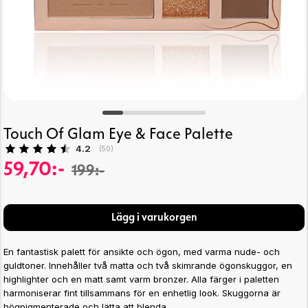
Touch Of Glam Eye & Face Palette
Snittbetyg:
4.2
(
röster:
50
)
59,70:-
199:-
Lägg i varukorgen
En fantastisk palett för ansikte och ögon, med varma nude- och
guldtoner. Innehåller två matta och två skimrande ögonskuggor, en
highlighter och en matt samt varm bronzer. Alla färger i paletten
harmoniserar fint tillsammans för en enhetlig look. Skuggorna är
högpigmenterade och lätta att blenda.