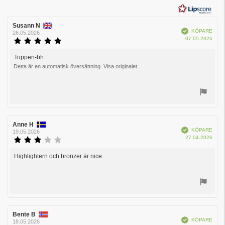
5
stjärnor
Recensionsförfattare:
Susann N
Recensionsdatum:
Bekräftad
KÖPARE
26.05.2026
Köpd
07.05.2026
Recensionsbetyg:
5.0
utav
Toppen-bh
Recensionstext:
5
Detta är en automatisk översättning. Visa originalet.
stjärnor
Rösta
upp
Recensionsförfattare:
Anne H
Recensionsdatum:
Bekräftad
KÖPARE
19.05.2026
Köpd
27.04.2026
Recensionsbetyg:
3.0
utav
Highlightern och bronzer är nice.
Recensionstext:
5
stjärnor
Rösta
upp
Recensionsförfattare:
Bente B
Recensionsdatum:
Bekräftad
KÖPARE
18.05.2026