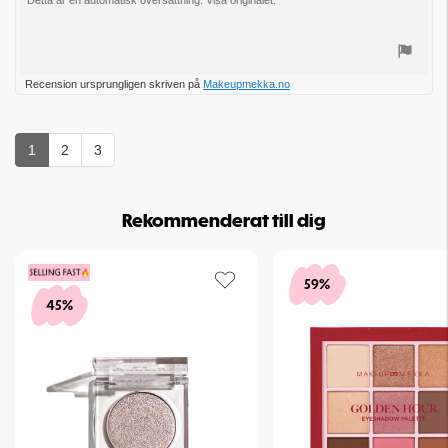
Detta är en automatisk översättning. Visa originalet.
stjärnor
Rösta
Recension ursprungligen skriven på
Makeupmekka.no
upp
1
2
3
Rekommenderat till dig
59%
45%