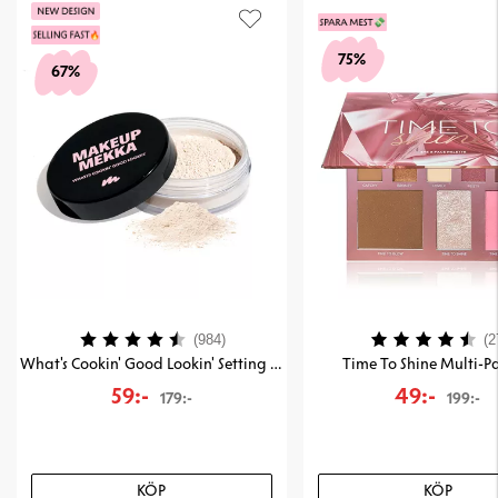
75%
67%
Betyg:
4.4 utav 5 stjärnor
Betyg:
(984)
(2
What's Cookin' Good Lookin' Setting & Baking Powder
Time To Shine Multi-Pa
59:-
49:-
179:-
199:-
KÖP
KÖP