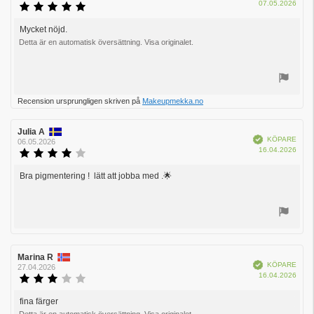
Köpd
07.05.2026
Recensionsbetyg:
5.0
utav
Mycket nöjd.
Recensionstext:
5
Detta är en automatisk översättning. Visa originalet.
stjärnor
Rösta
Recension ursprungligen skriven på
Makeupmekka.no
upp
Recensionsförfattare:
Julia A
Recensionsdatum:
Bekräftad
KÖPARE
06.05.2026
Köpd
16.04.2026
Recensionsbetyg:
4.0
utav
Bra pigmentering ! lätt att jobba med .🌟
Recensionstext:
5
stjärnor
Rösta
upp
Recensionsförfattare:
Marina R
Recensionsdatum:
Bekräftad
KÖPARE
27.04.2026
Köpd
16.04.2026
Recensionsbetyg:
3.0
utav
fina färger
Recensionstext:
5