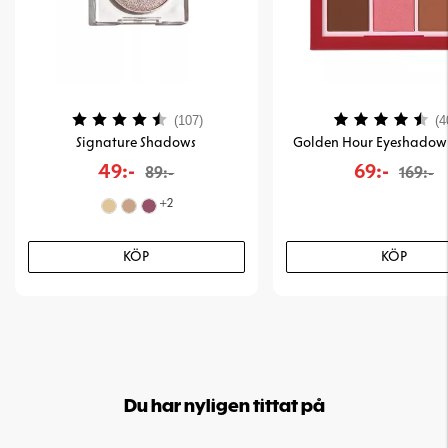
Betyg:
4.2 utav 5 stjärnor
Betyg:
(107)
(4
Signature Shadows
Golden Hour Eyeshadow 
49:-
69:-
89:-
169:-
+
2
KÖP
KÖP
Du har nyligen tittat på