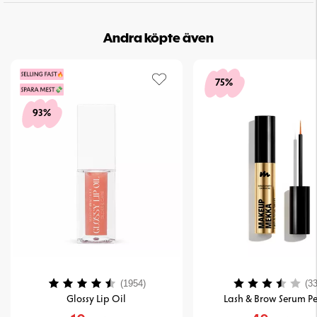
Andra köpte även
75%
93%
Betyg:
4.2 utav 5 stjärnor
Betyg:
(1954)
(33
Glossy Lip Oil
Lash & Brow Serum Pe