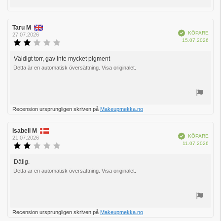
Rösta
upp
Recensionsförfattare:
Taru M
Recensionsdatum:
Bekräftad
KÖPARE
27.07.2026
Köpd
15.07.2026
Recensionsbetyg:
2.0
utav
Väldigt torr, gav inte mycket pigment
Recensionstext:
5
Detta är en automatisk översättning. Visa originalet.
stjärnor
Rösta
Recension ursprungligen skriven på
Makeupmekka.no
upp
Recensionsförfattare:
Isabell M
Recensionsdatum:
Bekräftad
KÖPARE
21.07.2026
Köpd
11.07.2026
Recensionsbetyg:
2.0
utav
Dålig.
Recensionstext:
5
Detta är en automatisk översättning. Visa originalet.
stjärnor
Rösta
Recension ursprungligen skriven på
Makeupmekka.no
upp