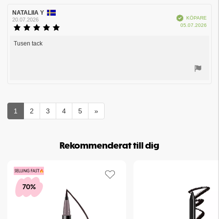
Recensionsförfattare:
NATALIIA Y
Recensionsdatum:
Bekräftad
KÖPARE
20.07.2026
Köpd
05.07.2026
Recensionsbetyg:
5.0
utav
Tusen tack
Recensionstext:
5
stjärnor
Rösta
upp
1
2
3
4
5
»
Rekommenderat till dig
70%