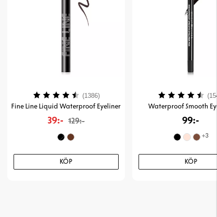
Betyg:
4.1 utav 5 stjärnor
Betyg:
(1386)
(15
Fine Line Liquid Waterproof Eyeliner
Waterproof Smooth Ey
39:-
99:-
129:-
+
3
KÖP
KÖP