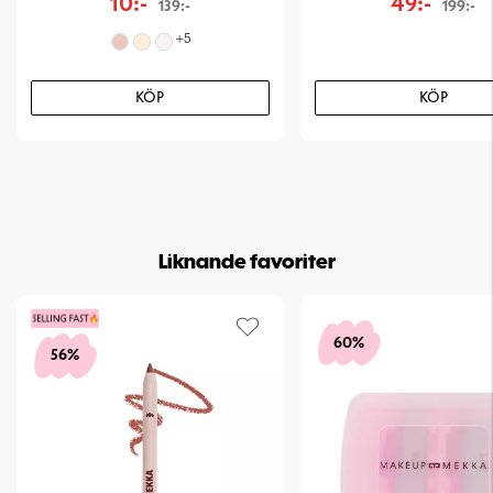
10:-
49:-
139:-
199:-
+
5
KÖP
KÖP
Liknande favoriter
60%
56%