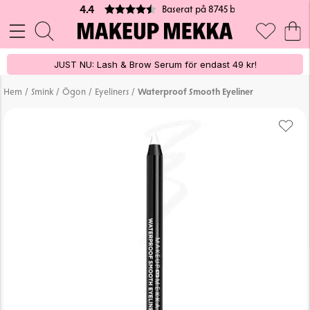
Baserat på 8745 betyg
4.4
JUST NU: Lash & Brow Serum för endast 49 kr!
/
/
/
/
Hem
Smink
Ögon
Eyeliners
Waterproof Smooth Eyeliner