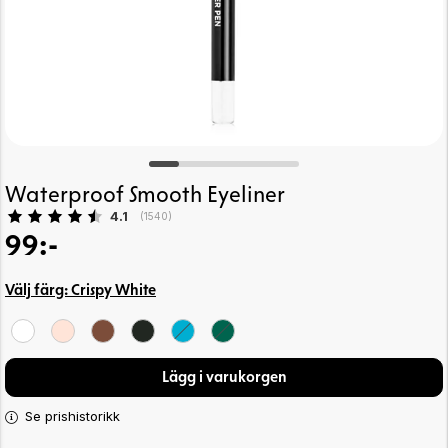
Waterproof Smooth Eyeliner
Snittbetyg:
4.1
(
röster:
1540
)
99:-
Välj färg:
Crispy White
Lägg i varukorgen
Se prishistorikk