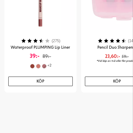
Betyg:
3.7 utav 5 stjärnor
Betyg:
(275)
(14
Waterproof PLUMPING Lip Liner
Pencil Duo Sharpen
39:-
89:-
23,60:-
59:-
*Vid köp av två eller fler produ
+
2
KÖP
KÖP