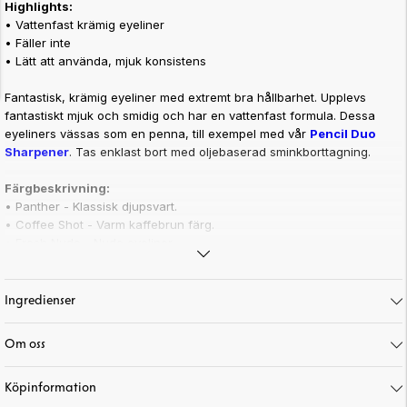
Highlights:
• Vattenfast
krämig eyeliner
• Fäller inte
• Lätt att använda, mjuk konsistens
Fantastisk, krämig eyeliner med extremt bra hållbarhet. Upplevs
fantastiskt mjuk och smidig och har en vattenfast formula. Dessa
eyeliners vässas som en penna, till exempel med vår
Pencil Duo
Sharpener
. Tas enklast bort med oljebaserad sminkborttagning.
Färgbeskrivning:
• Panther - Klassisk djupsvart.
• Coffee Shot - Varm kaffebrun färg.
• Fresh Nude - Nude eyeliner.
• Crispy White - Vit.
• Thrill Pill - En vacker sjögrön färg.
• Tropical Kick - Trendy turkos!
Ingredienser
Om oss
Art. nr:
5-501
Köpinformation