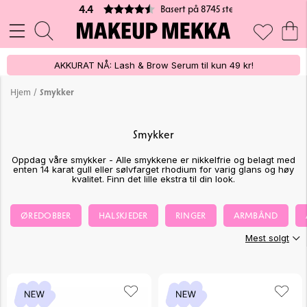
Basert på 8745 stemmer
4.4
AKKURAT NÅ: Lash & Brow Serum til kun 49 kr!
/
Hjem
Smykker
Smykker
Oppdag våre smykker - Alle smykkene er nikkelfrie og belagt med
enten 14 karat gull eller sølvfarget rhodium for varig glans og høy
kvalitet. Finn det lille ekstra til din look.
ØREDOBBER
HALSKJEDER
RINGER
ARMBÅND
Mest solgt