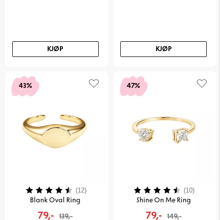
KJØP
KJØP
43%
47%
Karakter:
4.6 av 5 mulige
Karakter:
4.6 av 
(12)
(10)
Blank Oval Ring
Shine On Me Ring
79,-
79,-
139,-
149,-