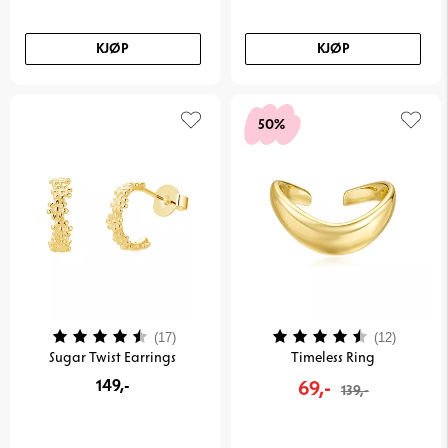
KJØP
KJØP
50%
Karakter:
4.5 av 5 mulige
Karakter:
4.2 av 
(17)
(12)
Sugar Twist Earrings
Timeless Ring
149,-
69,-
139,-