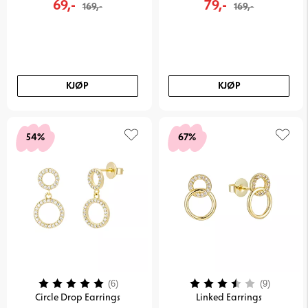
69,-
79,-
169,-
169,-
KJØP
KJØP
54%
67%
Karakter:
5.0 av 5 mulige
Karakter:
3.7 av 
(6)
(9)
Circle Drop Earrings
Linked Earrings