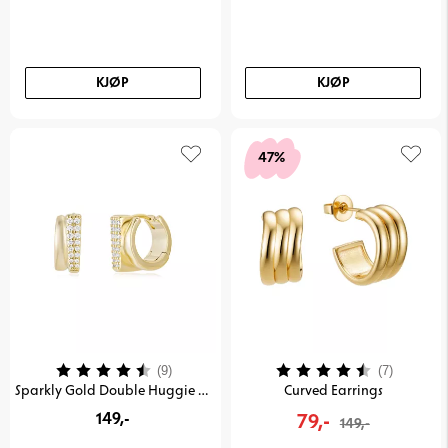
KJØP
KJØP
47%
Karakter:
4.7 av 5 mulige
Karakter:
4.7 av 
(9)
(7)
Sparkly Gold Double Huggie Hoops
Curved Earrings
149,-
79,-
149,-