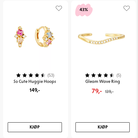
43%
Karakter:
4.2 av 5 mulige
Karakter:
4.6 av 
(53)
(5)
So Cute Huggie Hoops
Gleam Wave Ring
149,-
79,-
139,-
KJØP
KJØP