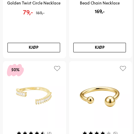
Golden Twist Circle Necklace
Bead Chain Necklace
79,-
169,-
169,-
KJØP
KJØP
50%
Karakter:
4.8 av 5 mulige
Karakter:
4.0 av 
(4)
(5)