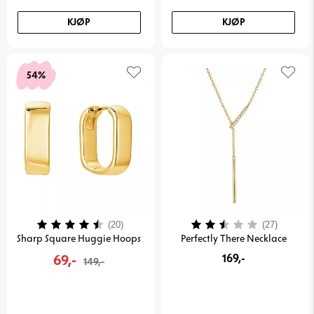
KJØP
KJØP
54%
Karakter:
4.4 av 5 mulige
Karakter:
2.6 av 
(20)
(27)
Sharp Square Huggie Hoops
Perfectly There Necklace
69,-
169,-
149,-