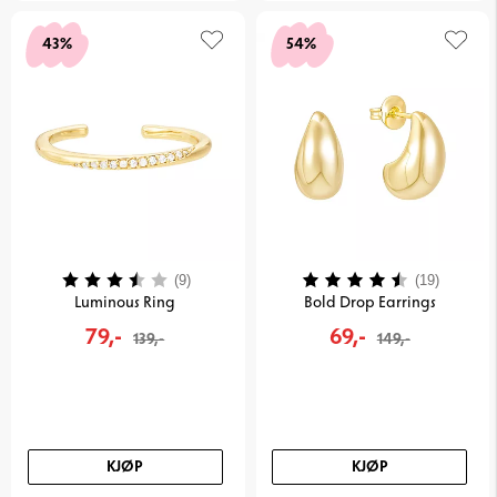
43%
54%
Karakter:
3.8 av 5 mulige
Karakter:
4.1 av 
(9)
(19)
Luminous Ring
Bold Drop Earrings
79,-
69,-
139,-
149,-
KJØP
KJØP