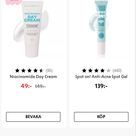
Betyg:
4.3 utav 5 stjärnor
Betyg:
4.0 uta
(95)
(440)
Niacinamide Day Cream
Spot on! Anti-Acne Spot Gel
49:-
139:-
149:-
BEVAKA
KÖP