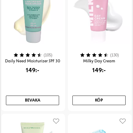
Betyg:
4.3 utav 5 stjärnor
Betyg:
4.4 uta
(105)
(130)
Daily Need Moisturizer SPF 30
Milky Day Cream
149:-
149:-
BEVAKA
KÖP