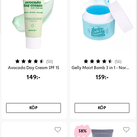
Betyg:
4.4 utav 5 stjärnor
Betyg:
4.3 uta
(50)
(56)
Avocado Day Cream SPF 15
Gelly Moist Bomb 3 in 1 - Normal/Dry Skin
149:-
159:-
KÖP
KÖP
58%