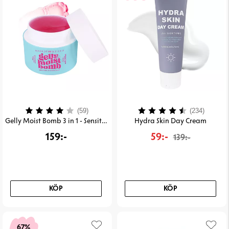
Betyg:
4.0 utav 5 stjärnor
Betyg:
4.5 uta
(59)
(234)
Gelly Moist Bomb 3 in 1 - Sensitive Skin
Hydra Skin Day Cream
159:-
59:-
139:-
KÖP
KÖP
67%