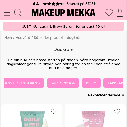
Baserat på 8745 betyg
4.4
JUST NU: Lash & Brow Serum för endast 49 kr!
/
/
/
Hem
Hudvård
Köp efter produkt
dagkräm
Dagkräm
Ge din hud den bästa starten på dagen. Våra noggrant utvalda
dagkrämer ger fukt, skydd och näring för en frisk och strålande
hud hela dagen.
ANSIKTSRENGÖRING
ANSIKTSMASK
BODY
LÄPPVÅRD
Rekommenderade