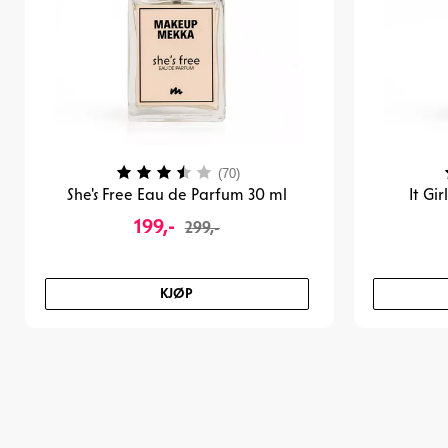
Karakter:
3.7 av 5 mulige
(70)
She's Free Eau de Parfum 30 ml
It Gi
199,-
299,-
KJØP