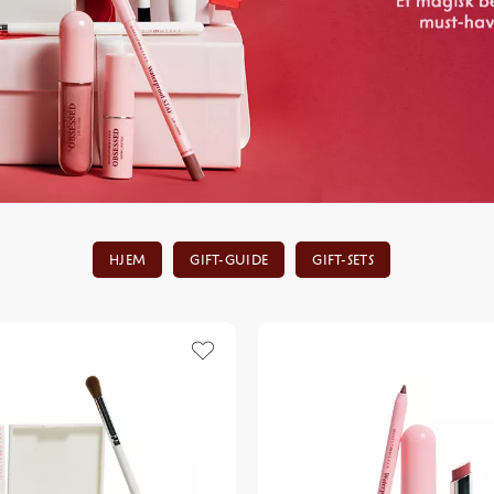
HJEM
GIFT-GUIDE
GIFT-SETS