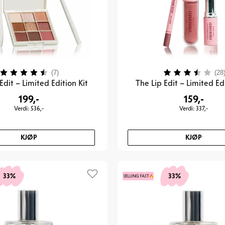
Karakter:
4.1 av 5 mulige
Karakter:
(7)
(28
Edit – Limited Edition Kit
The Lip Edit – Limited Edi
199,-
159,-
Verdi: 536,-
Verdi: 337,-
KJØP
KJØP
33%
33%