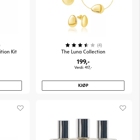
3.8 av 5 mulige
Karakter:
3.5 av 5 mulige
)
(4)
tion Kit
The Luna Collection
199,-
Verdi: 417,-
KJØP