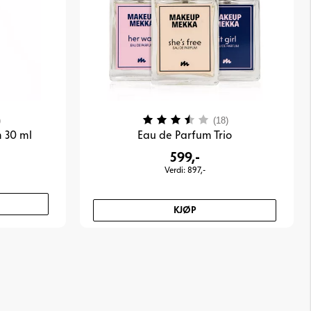
3.7 av 5 mulige
Karakter:
3.8 av 5 mulige
)
(18)
 30 ml
Eau de Parfum Trio
599,-
Verdi: 897,-
KJØP