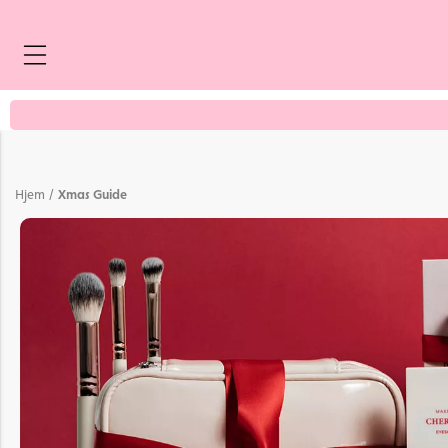
/
Hjem
Xmas Guide