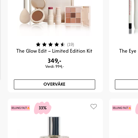
Karakter:
4.6 av 5 mulige
(19)
The Glow Edit – Limited Edition Kit
The Eye 
349,-
Verdi: 994,-
OVERVÅKE
33%