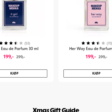
Karakter:
3.8 av 5 mulige
Karakter:
(53)
(70
rl Eau de Parfum 30 ml
Her Way Eau de Parfum
199,-
199,-
299,-
299,-
KJØP
KJØP
Xmas Gift Guide