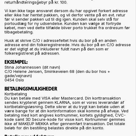
returhåndteringsgebyr på kr. 100.
Vi kan ikke tage ansvaret dersom du har opgivet forkert adresse
eller ikke har hentet pakken, og vil derfor vente på en evt. retur
før vi sender pakken ud til dig igen. Kunden skal selv stå for
portoudlæg for ny udsendelse. Kunden kan vælge at fortryde
købet, men ved dette tilfælde bliver porto trukket fra ordresum før
tilbagebetaling.
Husk at skrive C/O i adressefeltet hvis du bor på en anden
adresse end din folkeregistrerede. Hvis du bor på en C/O adresse
er det vigtigt at du inkluderer fuldt navn på den som er
folkeregistreret på adressen.
EKSEMPEL:
Stina Johannessen (dit navn)
C/O Helene Jensen, Sminkeveien 68 (den du bor hos +
gade/vejnavn)
0454 Oslo
BETALINGSMULIGHEDER
Kortbetaling
Du kan betale med VISA eller Mastercard. Din korttransaktion
sendes krypteret gennem KLARNA, som er vores leverandør af
kortbetalingsløsning. Dette sikrer at du trygt kan betale uden at
være bange for at din kortinformation skal komme på afveje. Ved
betaling med kort angives kortnummer, kortets gyldighed, CVC-
kode samt 3D Secure-kode for visse kort. Kortnummer gemmes
ikke af MAKEUP MEKKA efter gennemført transaktion. Det totale
beløb for din bestilling belastes direkte på din konto.