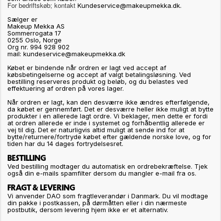
For bedriftskøb; kontakt
Kundeservice@makeupmekka.dk.
Sælger er
Makeup Mekka AS
Sommerrogata 17
0255 Oslo, Norge
Org nr. 994 928 902
mail: kundeservice@makeupmekka.dk
Købet er bindende når ordren er lagt ved accept af
købsbetingelserne og accept af valgt betalingsløsning. Ved
bestilling reserveres produkt og beløb, og du belastes ved
effektuering af ordren på vores lager.
Når ordren er lagt, kan den desværre ikke ændres efterfølgende,
da købet er gennemført. Det er desværre heller ikke muligt at bytte
produkter i en allerede lagt ordre. Vi beklager, men dette er fordi
at ordren allerede er inde i systemet og forhåbentlig allerede er
vej til dig. Det er naturligvis altid muligt at sende ind for at
bytte/returnere/fortryde købet efter gældende norske love, og for
tiden har du 14 dages fortrydelsesret.
BESTILLING
Ved bestilling modtager du automatisk en ordrebekræftelse. Tjek
også din e-mails spamfilter dersom du mangler e-mail fra os.
FRAGT & LEVERING
Vi anvender DAO som fragtleverandør i Danmark. Du vil modtage
din pakke i postkassen, på dørmåtten eller i din nærmeste
postbutik, dersom levering hjem ikke er et alternativ.