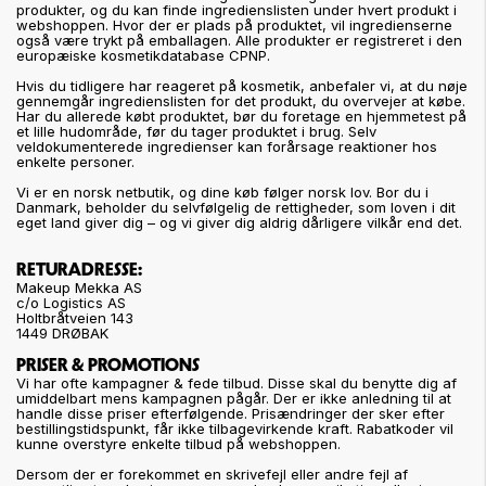
produkter, og du kan finde ingredienslisten under hvert produkt i
webshoppen. Hvor der er plads på produktet, vil ingredienserne
også være trykt på emballagen. Alle produkter er registreret i den
europæiske kosmetikdatabase CPNP.
Hvis du tidligere har reageret på kosmetik, anbefaler vi, at du nøje
gennemgår ingredienslisten for det produkt, du overvejer at købe.
Har du allerede købt produktet, bør du foretage en hjemmetest på
et lille hudområde, før du tager produktet i brug. Selv
veldokumenterede ingredienser kan forårsage reaktioner hos
enkelte personer.
Vi er en norsk netbutik, og dine køb følger norsk lov. Bor du i
Danmark, beholder du selvfølgelig de rettigheder, som loven i dit
eget land giver dig – og vi giver dig aldrig dårligere vilkår end det.
RETURADRESSE:
Makeup Mekka AS
c/o Logistics AS
Holtbråtveien 143
1449 DRØBAK
PRISER & PROMOTIONS
Vi har ofte kampagner & fede tilbud. Disse skal du benytte dig af
umiddelbart mens kampagnen pågår. Der er ikke anledning til at
handle disse priser efterfølgende. Prisændringer der sker efter
bestillingstidspunkt, får ikke tilbagevirkende kraft. Rabatkoder vil
kunne overstyre enkelte tilbud på webshoppen.
Dersom der er forekommet en skrivefejl eller andre fejl af