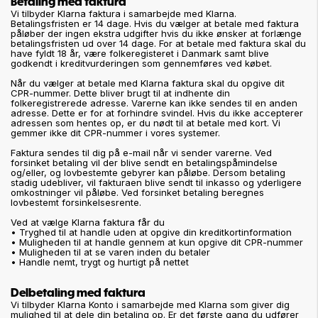
Betaling med faktura
Vi tilbyder Klarna faktura i samarbejde med Klarna.
Betalingsfristen er 14 dage. Hvis du vælger at betale med faktura
påløber der ingen ekstra udgifter hvis du ikke ønsker at forlænge
betalingsfristen ud over 14 dage. For at betale med faktura skal du
have fyldt 18 år, være folkeregisteret i Danmark samt blive
godkendt i kreditvurderingen som gennemføres ved købet.
Når du vælger at betale med Klarna faktura skal du opgive dit
CPR-nummer. Dette bliver brugt til at indhente din
folkeregistrerede adresse. Varerne kan ikke sendes til en anden
adresse. Dette er for at forhindre svindel. Hvis du ikke accepterer
adressen som hentes op, er du nødt til at betale med kort. Vi
gemmer ikke dit CPR-nummer i vores systemer.
Faktura sendes til dig på e-mail når vi sender varerne. Ved
forsinket betaling vil der blive sendt en betalingspåmindelse
og/eller, og lovbestemte gebyrer kan påløbe. Dersom betaling
stadig udebliver, vil fakturaen blive sendt til inkasso og yderligere
omkostninger vil påløbe. Ved forsinket betaling beregnes
lovbestemt forsinkelsesrente.
Ved at vælge Klarna faktura får du
• Tryghed til at handle uden at opgive din kreditkortinformation
• Muligheden til at handle gennem at kun opgive dit CPR-nummer
• Muligheden til at se varen inden du betaler
• Handle nemt, trygt og hurtigt på nettet
Delbetaling med faktura
Vi tilbyder Klarna Konto i samarbejde med Klarna som giver dig
mulighed til at dele din betaling op. Er det første gang du udfører