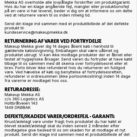
Mekka AS overholde alle lovpålagte forskrifter om produktgaranti.
Hvis du har en klage angående fejl, mangler eller produktionsfejl
på en vare vi har leveret, beder vi dig om at informere os om dette
ved at returnere varen til os inden rimelig tid.
Send din klage ind sammen med et produktbillede af det defekte
produkt til:
kundeservice@makeupmekka.dk
RETURNERING AF VARER VED FORTRYDELSE
Makeup Mekka giver dig 14 dages åbent køb i henhold til
gældende købslovgivning. Emballagen skal være uåbnet og
produktet ubrugt. Vi kan ikke modtage produkter der er åbnet eller
testet af hygiejniske årsager. Send varen du fortryder at have købt
tilbage til os sammen med dit skema over fortrydelsesret eller et
brev. Porto bliver ikke refunderet hvis du returnerer en fuldgod
vare. Ved hævelse af køb og benyttelse af fortrydelsesretten,
refunderer vi ordresummen (ikke portoomkostning) inden 14 dage
fra varerne er modtaget hos oss.
RETURADRESSE:
Makeup Mekka AS
c/o 360 Logistics AS
Holtbråtveien 143
1449 DRØBAK
DEFEKTE/SKADEDE VARER/ORDREFEJL - GARANTI:
Knust/ødelagt vare under fragt; hvis produktet du har købt er
blevet skadet/ødelagt skal du inden senest 2 måneder efter
modtagelse give besked til os om skaden for at modtage et nyt
produkt. Send din klage ind sammen med et produktbillede af det