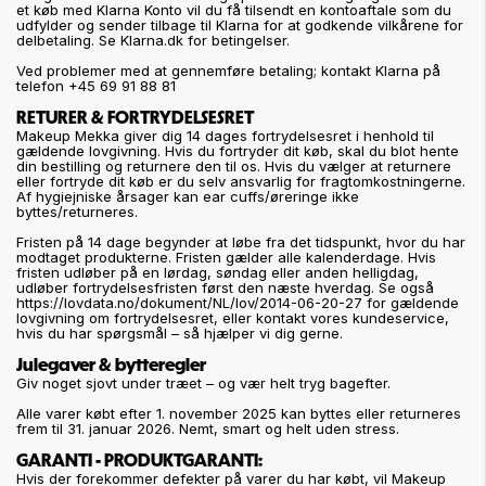
et køb med Klarna Konto vil du få tilsendt en kontoaftale som du
udfylder og sender tilbage til Klarna for at godkende vilkårene for
delbetaling. Se Klarna.dk for betingelser.
Ved problemer med at gennemføre betaling; kontakt Klarna på
telefon +45 69 91 88 81
RETURER & FORTRYDELSESRET
Makeup Mekka giver dig 14 dages fortrydelsesret i henhold til
gældende lovgivning. Hvis du fortryder dit køb, skal du blot hente
din bestilling og returnere den til os. Hvis du vælger at returnere
eller fortryde dit køb er du selv ansvarlig for fragtomkostningerne.
Af hygiejniske årsager kan ear cuffs/øreringe ikke
byttes/returneres.
Fristen på 14 dage begynder at løbe fra det tidspunkt, hvor du har
modtaget produkterne. Fristen gælder alle kalenderdage. Hvis
fristen udløber på en lørdag, søndag eller anden helligdag,
udløber fortrydelsesfristen først den næste hverdag. Se også
https://lovdata.no/dokument/NL/lov/2014-06-20-27 for gældende
lovgivning om fortrydelsesret, eller kontakt vores kundeservice,
hvis du har spørgsmål – så hjælper vi dig gerne.
Julegaver & bytteregler
Giv noget sjovt under træet – og vær helt tryg bagefter.
Alle varer købt efter 1. november 2025 kan byttes eller returneres
frem til 31. januar 2026. Nemt, smart og helt uden stress.
GARANTI - PRODUKTGARANTI:
Hvis der forekommer defekter på varer du har købt, vil Makeup