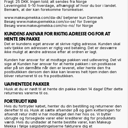
Fragt: 25 DKK. Ingen told; alt sendes fra Norge
Leveringstid: 5-10 hverdage, afhængigt af hvor du bor i landet.
Bemærk, at der kan forekomme forsinkelser.
www.makeupmekka.com/da-dk/ betjener kun Danmark
Besøg www.makeupemekka.com/sv-se/ for Sverige
Besøg www.makeupmekka.com/no-no/ for Norge
KUNDENS ANSVAR FOR RIGTIG ADRESSE OG FOR AT
HENTE SIN PAKKE
Det er kundens eget ansvar at skrive rigtig adresse. Kunden skal
selv tjekke om adressen er rigtig ved betaling. Det er desværre
ikke muligt at ændre adresse efter at ordren er lagt.
Kunden har ansvar for at modtage pakken ved udlevering. Det vil
sige at Kunden har ansvar for at hente pakken i sin postkasse
eller på sin dørmåtte når den er leveret, eller hente den fra
postbutikken dersom den ikke kan leveres helt hjem inden den
bliver returneret til os fra postbutikken.
UAFHENTEDE PAKKER
Husk at du er nødt til at hente din pakke inden 14 dage! Efter dette
returneres varerne til os.
FORTRUDT KØB
Hvis du fortryder købet, henter du din bestilling og returnerer den
derefter til os. Husk at sætte afsender på og gem kvitteringen for
afsendt retur indtil vi har modtaget den her hos os. Vi bytter
ubrugte og forseglede varer eller krediterer dig for produktets
værdi. Hvis du undlader at hente bestilte varer, kan Makeup
Mekka i følge salgsbetingelserne fakturere dig et