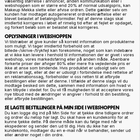
væsentlig størrelse i annoncer, anden kommunikation eller i
webshoppen som er større end 20% af normal udsalgspris, kan
Makeup Mekka slette eller afvise ordren. Dette gælder selv om
kunden har modtaget autogenereret ordrebekræftelse eller er
blevet belastet af betalingsformidler. Fejl af denne slags skal
imidlertid korrigeres i løbet af rimelig tid efter at fejlet er opdaget,
og forkert beløb som er belastet skal korrigeres.
OPLYSNINGER I WEBSHOPPEN
Vi tilstræber at give kunder så korrekt information om produkterne
som muligt. Vi tager imidlertid forbehold om at
billede-/skrive-/trykfejl kan forekomme, noget som kan indebære
at vi ikke kan levere i henhold til informationen der er givet i vores
webshop, vores markedsføring eller på anden måde. Åbenbare
forkerte priser der afviger 80% eller mere fra vejledende pris er
ikke at anse som bindende. Hvis produktet er udsolgt selv om
ordren er lagt, eller at der er udsolgt i forbindelse med rettelse af
en reklamationssag, forbeholder vi oss retten til at afbryde
bestillingen eller deler af denne. I tilfælde af denne slags vil du
modtage besked om dette, sammen med information om hvad vi
kan tilbyde i stedet for. Du vil få muligheden til at acceptere vores
nye tilbud med de ændringer vi angiver i forhold til din bestilling,
eller afbryde bestillingen.
SE LAGTE BESTILLINGER PÅ MIN SIDE I WEBSHOPPEN
Du kan logge dig ind på Min Side for at tjekke dine tidligere ordrer
og ordrer du netop har lagt. Du skal have en kundekonto for at
kunne tjekke dette. På denne måde kan du følge med når vi
ekspederer og sender den ud til dig. Hvis du ikke har en
kundekonto, modtager du en e-mail når vi behandler, sender ud
eller ændrer noget i din ordre.