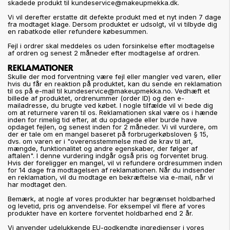
skadede produkt til kundeservice@makeupmekka.dk.
Vi vil derefter erstatte dit defekte produkt med et nyt inden 7 dage
fra modtaget klage. Dersom produktet er udsolgt, vil vi tilbyde dig
en rabatkode eller refundere købesummen.
Fejl i ordrer skal meddeles os uden forsinkelse efter modtagelse
af ordren og senest 2 måneder efter modtagelse af ordren.
REKLAMATIONER
Skulle der mod forventning være fejl eller mangler ved varen, eller
hvis du får en reaktion på produktet, kan du sende en reklamation
til os på e-mail til kundeservice@makeupmekka.no. Vedhæft et
billede af produktet, ordrenummer (order ID) og den e-
mailadresse, du brugte ved købet. I nogle tilfælde vil vi bede dig
om at returnere varen til os. Reklamationen skal være os i hænde
inden for rimelig tid efter, at du opdagede eller burde have
opdaget fejlen, og senest inden for 2 måneder. Vi vil vurdere, om
der er tale om en mangel baseret på forbrugerkøbsloven § 15,
dvs. om varen er i "overensstemmelse med de krav til art,
mængde, funktionalitet og andre egenskaber, der følger af
aftalen". I denne vurdering indgår også pris og forventet brug.
Hvis der foreligger en mangel, vil vi refundere ordresummen inden
for 14 dage fra modtagelsen af reklamationen. Når du indsender
en reklamation, vil du modtage en bekræftelse via e-mail, når vi
har modtaget den.
Bemærk, at nogle af vores produkter har begrænset holdbarhed
og levetid, pris og anvendelse. For eksempel vil flere af vores
produkter have en kortere forventet holdbarhed end 2 år.
Vi anvender udelukkende EU-godkendte ingredienser i vores