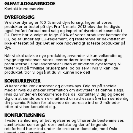
GLEMT ADGANGSKODE
Kontakt kundeservice.
DYREFORSØG
Vi elsker dyr og er 100 % imod dyreforsøg. Ingen af vores
produkter er testet på dyr. Fra 11. marts 2013 blev der heldigvis
også indført forbud mod salg og import af dyretestet kosmetik i
EU. Dette har vi valgt at følge. 80% af vores produkter kommer fra
EU, og er underlagt EU-reglement, og resterende er bekræftet at
ikke er testet på dyr. Det er ikke nødvendigt at teste produkter på
dyr.
Når vi skal udvikle nye produkter, anvender vi kun velkendte og
trygge ingredienser. Vores leverandører tester selvsagt
produkterne i sine laboratorier uden at anvende dyreforsøg. Vi
tester kun på frivillige brugerpanel og os selv. Hvis vi kan lide
produktet, tror vi også at du vil kunne lide det!
KONKURRENCER
Vi kører ofte konkurrencer og giveaways. Følg os på sociale
medier hvis du ønsker information om aktiviteter af denne slags.
Hvis du vinder en konkurrence hos os, kontakter vi dig og beder
dig om at sende os en e-mail med din adresse så vi kan sende dig
din præmie. Fristen for at sende din adresse ind er 3 måneder
efter at vi har kontaktet dig.
KONFLIKTLØSNING
Tvister i anledning af betingelserne og tilhørende bestemmelser,
samt tvister som angår der i omtalte og der af følgende
retsforhold hører ind under de ordinære domstole, med Oslo
tingret som værneting.