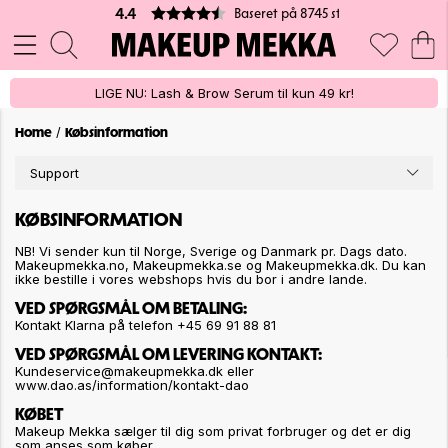
Baseret på 8745 stemmer
4.4
LIGE NU: Lash & Brow Serum til kun 49 kr!
/
Home
Købsinformation
Support
KØBSINFORMATION
NB! Vi sender kun til Norge, Sverige og Danmark pr. Dags dato.
Makeupmekka.no, Makeupmekka.se og Makeupmekka.dk. Du kan
ikke bestille i vores webshops hvis du bor i andre lande.
VED SPØRGSMÅL OM BETALING:
Kontakt Klarna på telefon +45 69 91 88 81
VED SPØRGSMÅL OM LEVERING KONTAKT:
Kundeservice@makeupmekka.dk eller
www.dao.as/information/kontakt-dao
KØBET
Makeup Mekka sælger til dig som privat forbruger og det er dig
som anses som køber.