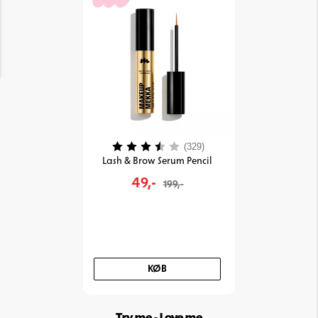
Vurdering:
3.9 ud af 5 stjerner
(329)
Lash & Brow Serum Pencil
49,-
199,-
KØB
Try me - Love me