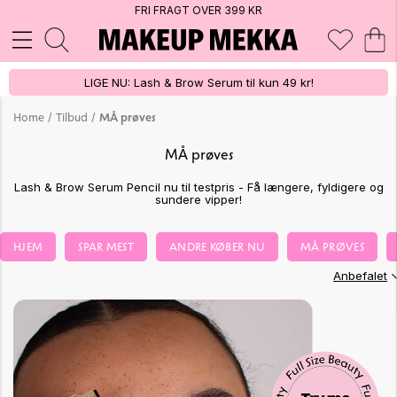
FRI FRAGT OVER 399 KR
LIGE NU: Lash & Brow Serum til kun 49 kr!
/
/
Home
Tilbud
MÅ prøves
MÅ prøves
Lash & Brow Serum Pencil nu til testpris - Få længere, fyldigere og
sundere vipper!
HJEM
SPAR MEST
ANDRE KØBER NU
MÅ PRØVES
Anbefalet