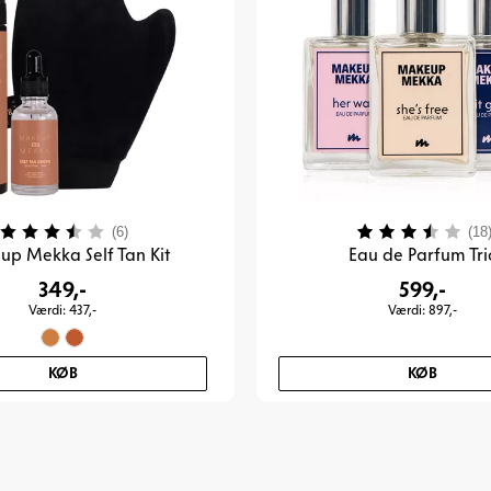
Vurdering:
3.8 ud af 5 stjerner
Vurdering:
(6)
(18
p Mekka Self Tan Kit
Eau de Parfum Tri
349,-
599,-
Værdi: 437,-
Værdi: 897,-
KØB
KØB