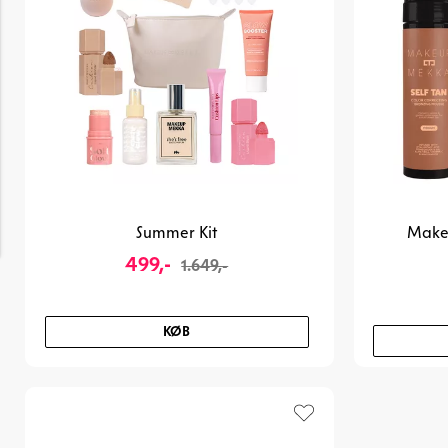
Summer Kit
Makeu
499,-
1.649,-
KØB