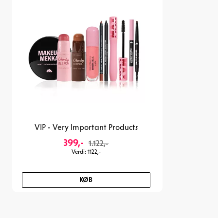
VIP - Very Important Products
399,-
1.122,-
V
erdi
: 1122,-
KØB