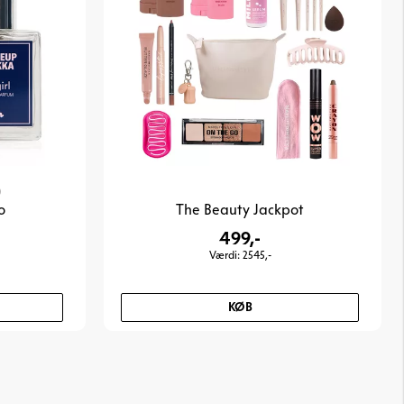
3.8 ud af 5 stjerner
)
o
The Beauty Jackpot
499,-
Væ
rdi
: 2545,-
KØB