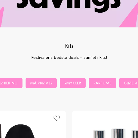
Kits
Festivalens bedste deals – samlet i kits!
KØBER NU
MÅ PRØVES
SMYKKER
PARFUME
GLØD-